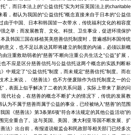
，而日本法上的“公益信托”实为对应英国法上的charitable
观点来看，都认为我国的“公益信托”概念直接来自于日本的“公益信
不过由于中国、日本和韩国皆一衣带水，传统福利文化的相容度
抑强之举；而发展教育、文化、科技、卫生事业，促进环境保护
日本及韩国三国在移植英美慈善信托制度时，普遍感到本国传统
善”的意义，也不足以表达其即将建立的制度的内涵，必须以新概
由注重救助弱者的“慈善”不断向注重公共生活之“公益”扩展，
是也不应是区分慈善信托与公益信托这两个概念的实践判断标
》中规定了“公益信托”制度，而未规定“慈善信托”制度。而在
法技术上来说，《慈善法》也不方便废除作为信托制度之一的公
托”，表面上似乎解决了二者的关系问题，实际上带来了新的问
。现代社会，在慈善的概念不断扩大的情况下，传统的发展教
认为不属于慈善而属于公益的事业，已经被纳入“慈善”的范围
过我国《慈善法》第3条第6项“符合本法规定的其他公益活动”的
围完全重合了。这与英国、美国、澳大利亚等国不断发展、扩
慈善法》出台前，有报道说银监会和民政部等相关部门已经多次