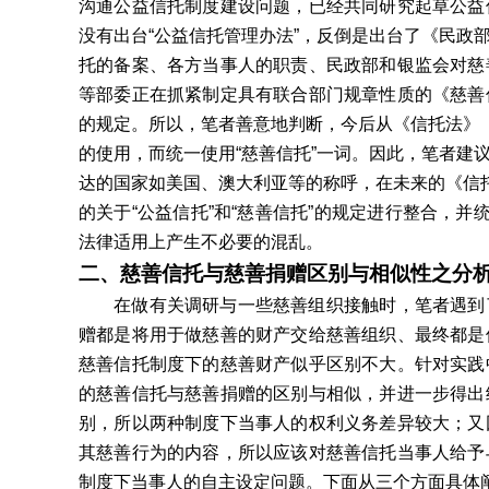
沟通公益信托制度建设问题，已经共同研究起草公益
没有出台“公益信托管理办法”，反倒是出台了《民政
托的备案、各方当事人的职责、民政部和银监会对慈
等部委正在抓紧制定具有联合部门规章性质的《慈善
的规定。所以，笔者善意地判断，今后从《信托法》《
的使用，而统一使用“慈善信托”一词。因此，笔者建
达的国家如美国、澳大利亚等的称呼，在未来的《信托
的关于“公益信托”和“慈善信托”的规定进行整合，并
法律适用上产生不必要的混乱。
二、慈善信托与慈善捐赠区别与相似性之分
在做有关调研与一些慈善组织接触时，笔者遇到了
赠都是将用于做慈善的财产交给慈善组织、最终都是
慈善信托制度下的慈善财产似乎区别不大。针对实践
的慈善信托与慈善捐赠的区别与相似，并进一步得出
别，所以两种制度下当事人的权利义务差异较大；又
其慈善行为的内容，所以应该对慈善信托当事人给予
制度下当事人的自主设定问题。下面从三个方面具体