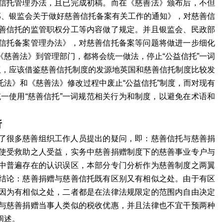
信托管理办法，且已完成初稿。而在《慈善法》颁布后，不但
部、银监会关于做好慈善信托备案有关工作的通知》，对慈善信
善信托的监管职权分工等内容做了规定。并且银监会、民政部
信托备案管理办法》，对慈善信托备案等问题将做进一步细化
慈善法》到管理部门，都将会统一做法，停止“公益信托”一词
议，应该借鉴慈善信托制度的发源地英国和慈善信托制度比较发
法》和《慈善法》修改过程中废止“公益信托”制度，而对现有
统一使用“慈善信托”一词规范相关行为和制度，以避免在术语和
析
很多慈善组织工作人员提出的疑问，即：慈善信托与慈善捐
使受救助之人受益，实务中慈善捐赠制度下的慈善事业专户与
中普遍存在的认识误区，本部分专门分析作为慈善制度之两翼
结论：慈善捐赠与慈善信托既有区别又有相似之处。由于有区
因为有相似之处，二者都是在法律法规限定的范围内自由决定
与慈善捐赠当事人类似的税收优惠，并且法律也不宜干预两种
阐述。