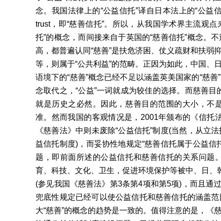
念。我国法律上的“公益信托”译自日本法上的“公益信托”
trust，即“慈善信托”。所以，从我国学术界主流
托”的概念，而间接来自于英国的“慈善信托”概念。
高，都普遍认同“慈善”是扶危济困、仗义疏财和扶弱
等，则属于“公共利益”的范畴。正因为如此，中国、
语境下的“慈善”概念已经不足以涵盖英美国家的“慈
念取代之，“公益”一词就成为较佳的选择。而慈善目的
就是历史之必然。因此，慈善目的范围的大小，不
准。然而我国的客观情况是，2001年颁布的《信托法
《慈善法》中则未废除“公益信托”制度(当然，从立
益信托制度)，而妥协性地规定“慈善信托属于公益信
题，即前面所述的公益信托和慈善信托的关系问题
育、科技、文化、卫生，促进环境保护等被中、日、韩
(参见我国《慈善法》第3条第4项和第5项)，而且通
兜底性规定已经可以使公益信托和慈善信托的涵盖范
大“慈善”的概念的趋势是一致的。值得注意的是，《