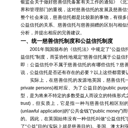
银监会关于做好慈善信托备案有关工作的通知》《北
界和管理部门的重视，这对慈善信托的发展及慈善信
整个社会来说，慈善信托都是比较新的事物，有很多
公益信托的关系、慈善信托与慈善捐赠的区别与相似
分析，并提出相应的完善建议。
一、统一慈善信托制度和公益信托制度
2001年我国颁布的《信托法》中规定了“公益信托
益信托”制度，而妥协性地规定“慈善信托属于公益信
即：公益信托中不属于慈善信托的有哪些信托？慈
说，公益信托是否还有存在的必要？以上这些都需要
实际上，在慈善信托的发源地英国，慈善信托一直使用的是cha
private persons)相对应、为了公益目的(public pu
型，是为将来不特定的多数受益人而设立的特殊形式之信
trust)，但实质上，它是指一种与慈善信托相区
(unlawful application)的“公共金钱”(“pu
的。因此，在英国始终没有一种信托叫做“公益信托”(public go
了“公益”目的(实际上就是慈善目的)。美国、澳大利