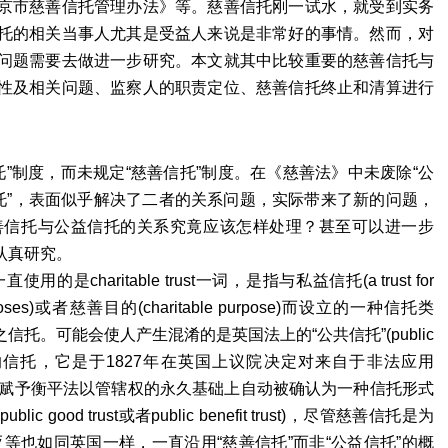
京市慈善信托管理办法》等。慈善信托刚一试水，就受到实务
托的相关当事人尤其是受益人来说是非常好的事情。然而，对
问题需要去做进一步研究。本文就其中比较重要的慈善信托与
性及相关问题、监察人的职责定位、慈善信托终止和清算进行
”制度，而未规定“慈善信托”制度。在《慈善法》中未废除“公
托”，表面似乎解决了二者的关系问题，实际带来了新的问题，
善信托与公益信托的关系究竟应该怎样处理？甚至可以进一步
认真研究。
ritable trust一词，是指与私益信托(a trust for
rposes)或者慈善目的(charitable purpose)而设立的一种信托类
托。可能会使人产生混淆的是英国法上的“公共信托”(public
别的信托，它是于1827年在英国上议院决定对来自于非法应用
blic money”)而赋予衡平法以管辖权的永久基础上自动被确认为一种信托形式
od trust或者public benefit trust)，尽管慈善信托是为
亚等也如同英国一样，一直沿用“慈善信托”而非“公益信托”的概