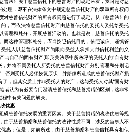
慈善法》关于慈善信托下的慈善财产的规定来看，我国是对慈
中的处理，即不在法律条文中规定慈善信托财产的双重所有权问
度对慈善信托财产的所有权问题进行了规定。从《慈善法》的
目的，而依法将慈善信托财产由慈善信托的委托人委托给受托
以管理和处分，开展慈善活动的。也就是说，慈善信托的受托
。而这种管理和处分，应当按照信托目的，依照诚信、谨慎管
，受托人以慈善信托财产为限向受益人承担支付信托利益的义
产与自己的固有财产(即英美法系中所称呼的受托人的“自有财
分别管理而且分别记账，并将不同委托人所委托的慈善信托财产分别管理和分别记
”，否则受托人必须恢复原状，并赔偿所造成的慈善信托财产损
有了，但其实质上并非受托人的财产，这与受托人对其“固有财
，笔者认为有必要专门澄清慈善信托和慈善捐赠的区别，这非常
过程中有关问题的解决。
税收优惠
碍慈善信托发展的重要因素。关于慈善捐赠的税收优惠等规
，由于慈善捐赠和慈善信托的法律性质不同，涉及的当事人不
收优惠；但是，如前所述，由于慈善捐赠和慈善信托具有相似