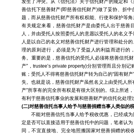
发生了冲突。从《信托法》关于信托财产的规定和《
善信托下慈善财产(即慈善信托财产)做了妥协、折
题，而从慈善信托财产所有权权能、行使和保护等角
有关规定来看，慈善信托财产是由委托人出于慈善
人，并由受托人按照委托人的意愿以受托人的名义予
人是以自己的名义对慈善信托财产进行管理和处分的
理的原则进行，必须是为了受益人的利益而进行的
务。重要的是，慈善信托的受托人必须将慈善信托财
产”，trustee’s private property)
账；受托人不得将慈善信托财产转为自己的“固有财产
失。也就是说，慈善信托财产虽然名义上由受托人所
产”所享有的完全所有权是有很大区别的。综上所述
有利于慈善信托事业的发展和慈善财产的信托化处理
(二)对慈善信托当事人给予与慈善捐赠当事人类似的
不能对慈善信托当事人给予税收优惠，已经成为阻
定是否可以直接适用于慈善信托中的问题，笔者认为
同，不宜直接地、完全地照搬国家对慈善捐赠的税