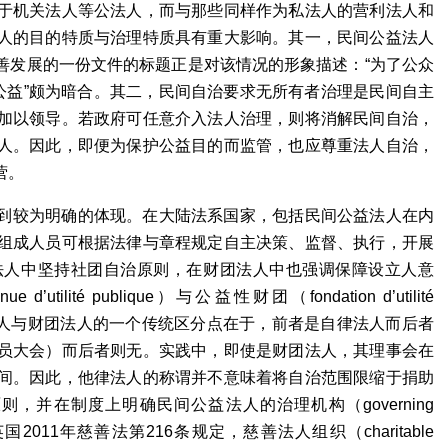
于机关法人等公法人，而与那些同样作为私法人的营利法人和
人的目的特质与治理特质具有重大影响。其一，民间公益法人
善发展的一份文件的标题正是对该情况的形象描述：“为了公众
公益”颇为暗合。其二，民间自治要求无所有者治理是民间自主
加以领导。若政府可任意介入法人治理，则将消解民间自治，
人。因此，即便为保护公益目的而监管，也应尊重法人自治，
营。
到较为明确的体现。在大陆法系国家，包括民间公益法人在内
组成人员可根据法律与章程规定自主决策、监督、执行，开展
法人中坚持社团自治原则，在财团法人中也强调保障设立人意
utilité publique）与公益性财团（fondation d’utilité
团法人与财团法人的一个传统区分点在于，前者是自律法人而后者
员大会）而后者则无。实践中，即使是财团法人，其理事会在
间。因此，他律法人的称谓并不意味着将自治范围限缩于捐助
并在制度上明确民间公益法人的治理机构（governing
011年慈善法第216条规定，慈善法人组织（charitable