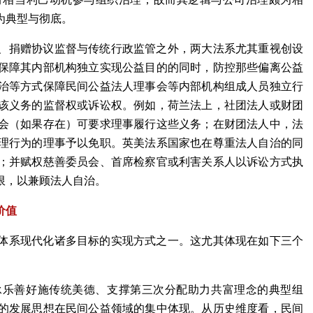
为典型与彻底。
、捐赠协议监督与传统行政监管之外，两大法系尤其重视创设
保障其内部机构独立实现公益目的的同时，防控那些偏离公益
治等方式保障民间公益法人理事会等内部机构组成人员独立行
该义务的监督权或诉讼权。例如，荷兰法上，社团法人或财团
会（如果存在）可要求理事履行这些义务；在财团法人中，法
理行为的理事予以免职。英美法系国家也在尊重法人自治的同
；并赋权慈善委员会、首席检察官或利害关系人以诉讼方式执
限，以兼顾法人自治。
价值
体系现代化诸多目标的实现方式之一。这尤其体现在如下三个
承乐善好施传统美德、支撑第三次分配助力共富理念的典型组
的发展思想在民间公益领域的集中体现。从历史维度看，民间