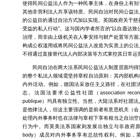
使得民间公益法人作为一种民事主体，在身份上有别
其他非营利法人共享该特质。民间自治对民间公益法
的公益目的通过自治方式加以实现。英国政府关于慈
受益的私人行动”。这与国内学者所言的“以自愿达致
治理，而非由上级机关在人事安排与财产处置等方面
构成公权滥用或将民间公益法人改造为实质上的公法
不得通过直接替代法人内部决策等方式掌控其日常运
民间自治在两大法系民间公益法人制度层面均得
的整个私法人领域需坚持章程自治原则：其内部机构
内外活动。例如，德国法采放任主义路径，在社团
志。法国法要求公益性社团（association reconnue d’
publique）均具有独立性。当然，大陆法系对社
是他律法人，但这主要强调的是前者有意思机关（会
处理内外事务时也在法律与章程下享有相当之自治空
行为中。而英美法系国家则发展出独立与非政府原则，
body）成员对内外事务享有总括性权利。例如，英国2