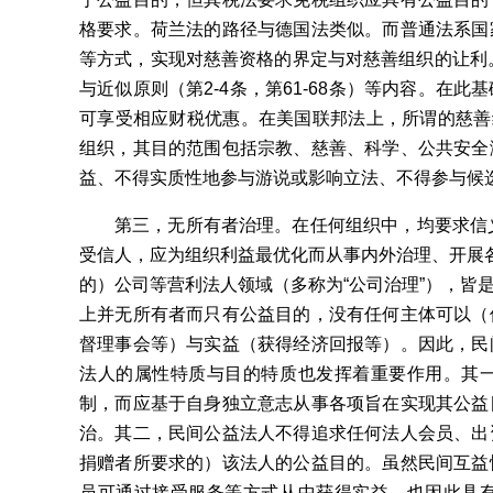
格要求。荷兰法的路径与德国法类似。而普通法系国
等方式，实现对慈善资格的界定与对慈善组织的让利。
与近似原则（第2-4条，第61-68条）等内容。在
可享受相应财税优惠。在美国联邦法上，所谓的慈善组
组织，其目的范围包括宗教、慈善、科学、公共安全
益、不得实质性地参与游说或影响立法、不得参与候
第三，无所有者治理。在任何组织中，均要求信义治理（f
受信人，应为组织利益最优化而从事内外治理、开展各
的）公司等营利法人领域（多称为“公司治理”），皆
上并无所有者而只有公益目的，没有任何主体可以（
督理事会等）与实益（获得经济回报等）。因此，民
法人的属性特质与目的特质也发挥着重要作用。其
制，而应基于自身独立意志从事各项旨在实现其公益
治。其二，民间公益法人不得追求任何法人会员、出
捐赠者所要求的）该法人的公益目的。虽然民间互益
员可通过接受服务等方式从中获得实益，也因此具