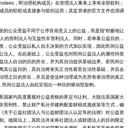
charity trustees，即治理机构成员）在管理法人事务上享有全部权利；
构成员的职权或直接参与组织运营；其监管者的官方文件也强调
。这里的公众受益不同于公序良俗意义上的公益，而是指“积极地让
法人的营利法人与互益性非营利法人。同时，若单看公益目的，
质，公众受益以私人自主决策的方式加以实现，因此民间公益
公法人。在此基础上，公众受益也对民间公益法人的属性特质
益法人自治的目的所在，并为其自治提供基础边界。若民间公
离其公益目的，其自治将丧失正当性甚至合法性基础，并且会
治理之目的所在，并且是使这种治理成为无所有者治理的真正
，民间公益法人由此呈现出一种目的驱动型架构。
系国家均高度重视对公益资格的界定与让利。大陆法系国家大
非营利性、禁止财产私分并建构配套财税优惠政策等方式，确
《关于公益社团法人与公益财团法人认定等的法律》对公益资
制。德国法上，其民法并未将社团法人或财团法人的目的限定
，并细致规定了公益目的范围与专属性、无私性等其他免税资