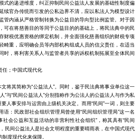
模式的递进维度，纠正抑制民间公益法人发展的基础性制度偏
延续官办传统而引发的公私边界不清，应以私法人为模型设计
监管内涵从严格管制转换为公益目的导向型比例监管。对于因
，可在将慈善目的等同于公益目的的基础上，将民法典中的民
存财税优惠资格的绑定机制，并全面强化慈善组织的财税专项
轻畸重，应明确会员等内部机构组成人员的信义责任，在适当
同时，将利害关系人与监管者共享的诉权机制拓展至全体民间
责任；中国式现代化
本文将其简称为“公益法人”。同时，鉴于民法典将事业单位这一
人”与“民间公益法人”分别指称作为公法人的公益法人与作为私
重要人事安排与运营由上级机关决定。而用“民间”一词，则主要
用语：民政部社会组织管理局曾使用“民间组织管理局”这一名
事社会公益和互益活动的非营利性社会组织”，称其具有“民间
造，民间公益法人是社会文明程度的重要晴雨表，在中国式现代
的制度现代化来保障。