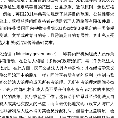
家则通过规定慈善目的范围、公益原则、近似原则、免税资格
例如，英国2011年慈善法规定了慈善目的范围、公益性要求
此基础上，获得慈善组织资格者在满足管理人适格等有限条件后，
织多指美国国内税收法典第501条c款第3项规定的一类免税
测试、文学或教育目的等，且需满足目的专属性、禁止私人受
选人相关政治宣传等基础要求。
iduciary governance），即其内部机构组成人员作为
项活动。在公法人领域（多称为“政府治理”）与（作为私法人
是如此。在此方面，民间公益法人具有特殊性：其在经济学意义
像公司治理中的股东一样）同时享有所有者的权利（控制与监
间公益法人治理构成无所有者治理。无所有者治理对民间公益
一，法人内部机构组成人员不受任何享有所有者地位的主体控
目的的决策、执行或监督工作，这有助于维系甚至强化法人自
资人或其他实控人的私益，而应最优化地实现（设立人与广大
性非营利法人也不得向其会员分配利润，但基于互益特质，会
有相当利己动机参与组织治理，故而其逻辑与公司治理颇为相