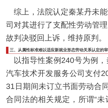
综上，法院认定秦某丹未能
司对其进行了支配性劳动管理
故判决驳回上诉，维持原判。
三、从属性标准难以适应新就业形态劳动关系认定的审
以指导性案例240号为例
汽车技术开发服务公司支付202
31日期间未订立书面劳动合
合同法的相关规定，所谓“未