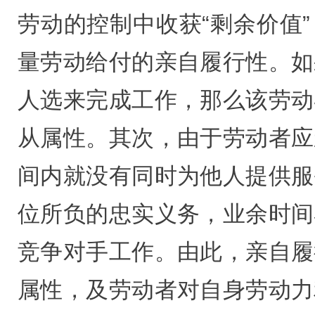
劳动的控制中收获“剩余价值
量劳动给付的亲自履行性。如
人选来完成工作，那么该劳动
从属性。其次，由于劳动者应
间内就没有同时为他人提供服
位所负的忠实义务，业余时间
竞争对手工作。由此，亲自履
属性，及劳动者对自身劳动力