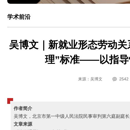
学术前沿
吴博文｜新就业形态劳动关
理”标准——以指导
来源：吴博文
2542
作者简介
吴博文，北京市第一中级人民法院民事审判第六庭副庭长
文章来源