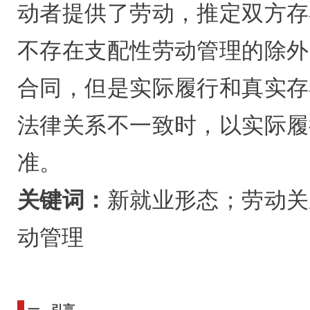
动者提供了劳动，推定双方存
不存在支配性劳动管理的除外
合同，但是实际履行和真实存
法律关系不一致时，以实际履
准。
关键词：
新就业形态；劳动关
动管理
一、引言