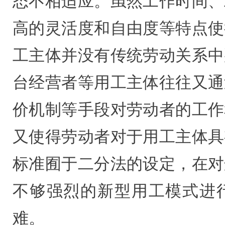
态不相适应。虽然工作时间、
高的灵活度和自由度等特点使
工主体并没有传统劳动关系中
台经营者等用工主体往往又通
价机制等手段对劳动者的工作
又使得劳动者对于用工主体具
标准囿于二分法的设定，在对
不够强烈的新型用工模式进
难。