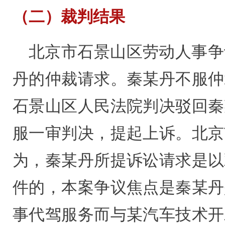
（二）裁判结果
北京市石景山区劳动人事争
丹的仲裁请求。秦某丹不服仲
石景山区人民法院判决驳回秦
服一审判决，提起上诉。北京
为，秦某丹所提诉讼请求是以
件的，本案争议焦点是秦某丹
事代驾服务而与某汽车技术开