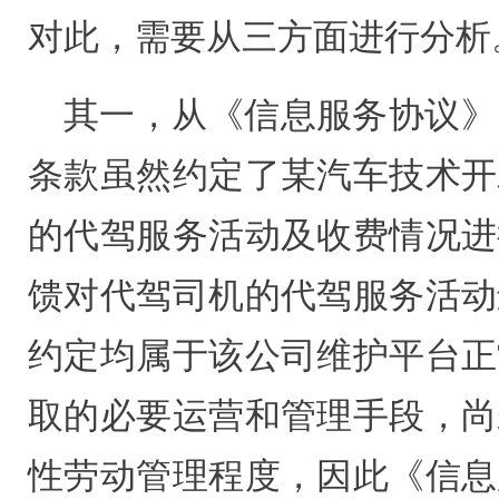
对此，需要从三方面进行分析
其一，从《信息服务协议》
条款虽然约定了某汽车技术开
的代驾服务活动及收费情况进
馈对代驾司机的代驾服务活动
约定均属于该公司维护平台正
取的必要运营和管理手段，尚
性劳动管理程度，因此《信息