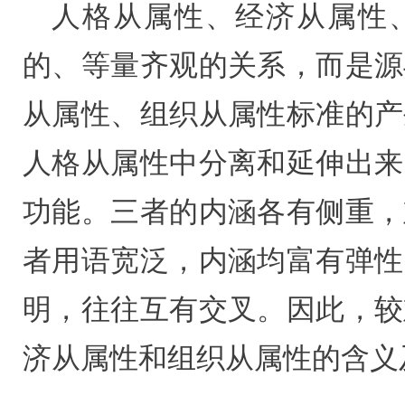
人格从属性、经济从属性
的、等量齐观的关系，而是源
从属性、组织从属性标准的产
人格从属性中分离和延伸出来
功能。三者的内涵各有侧重，
者用语宽泛，内涵均富有弹性
明，往往互有交叉。因此，较
济从属性和组织从属性的含义