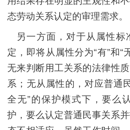
用结果存在明显的主观性和不
态劳动关系认定的审理需求。
另一方面，对于从属性标准
定，即将从属性分为“有”和“
无来判断用工关系的法律性质
系；无从属性的，对应普通民
全无”的保护模式下，要么
护，要么认定普通民事关系并