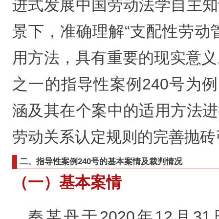
进式发展中国劳动法学自主知
景下，准确理解“支配性劳动
用方法，具有重要的现实意义
之一的指导性案例240号为例
涵及其在个案中的适用方法进
劳动关系认定规则的完善抛砖
二、指导性案例240号的基本案情及裁判情况
（一）基本案情
秦某丹于2020年12月