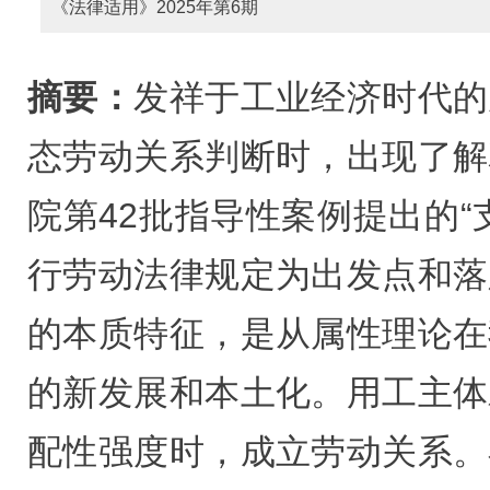
《法律适用》2025年第6期
摘要：
发祥于工业经济时代的
态劳动关系判断时，出现了解
院第42批指导性案例提出的“
行劳动法律规定为出发点和落
的本质特征，是从属性理论在
的新发展和本土化。用工主体
配性强度时，成立劳动关系。